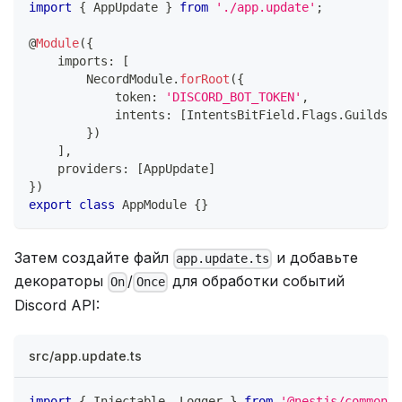
import
{
 AppUpdate 
}
from
'./app.update'
;
@
Module
(
{
    imports
:
[
        NecordModule
.
forRoot
(
{
            token
:
'DISCORD_BOT_TOKEN'
,
            intents
:
[
IntentsBitField
.
Flags
.
Guilds
]
}
)
]
,
    providers
:
[
AppUpdate
]
}
)
export
class
AppModule
{
}
Затем создайте файл
и добавьте
app.update.ts
декораторы
/
для обработки событий
On
Once
Discord API:
src/app.update.ts
import
{
 Injectable
,
 Logger 
}
from
'@nestjs/common'
;