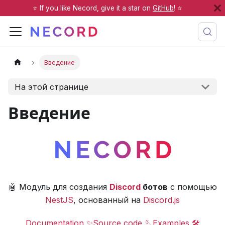
⭐️ If you like Necord, give it a star on
GitHub
! ⭐️
Введение
На этой странице
Введение
🤖 Модуль для создания
Discord
ботов
с помощью
NestJS
, основанный на
Discord.js
Documentation ✨
Source code 🪡
Examples 🛠️