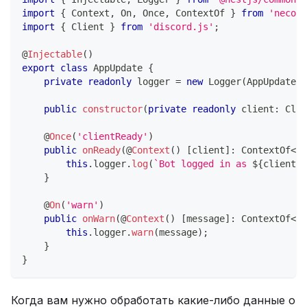
import
{
 Context
,
 On
,
 Once
,
 ContextOf 
}
from
'necord
import
{
 Client 
}
from
'discord.js'
;
@
Injectable
(
)
export
class
AppUpdate
{
private
readonly
 logger 
=
new
Logger
(
AppUpdate
.
n
public
constructor
(
private
readonly
 client
:
 Clie
@
Once
(
'clientReady'
)
public
onReady
(
@
Context
(
)
[
client
]
:
 ContextOf
<
'c
this
.
logger
.
log
(
`
Bot logged in as 
${
client
.
u
}
@
On
(
'warn'
)
public
onWarn
(
@
Context
(
)
[
message
]
:
 ContextOf
<
'w
this
.
logger
.
warn
(
message
)
;
}
}
Когда вам нужно обработать какие-либо данные о