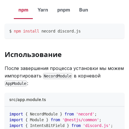
npm
Yarn
pnpm
Bun
$ 
npm
install
 necord discord.js
Использование
После завершения процесса установки мы можем
импортировать
в корневой
NecordModule
:
AppModule
src/app.module.ts
import
{
 NecordModule 
}
from
'necord'
;
import
{
 Module 
}
from
'@nestjs/common'
;
import
{
 IntentsBitField 
}
from
'discord.js'
;